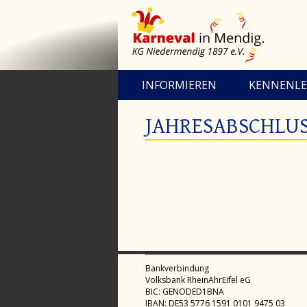
INFORMIEREN
KENNENL
JAHRESABSCHLUS
Bankverbindung
Volksbank RheinAhrEifel eG
BIC: GENODED1BNA
IBAN: DE53 5776 1591 0101 9475 03