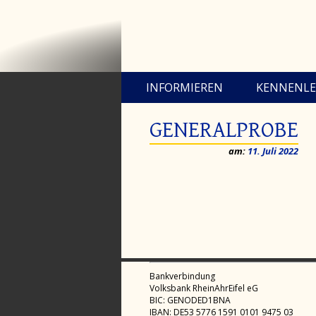
INFORMIEREN
KENNENL
GENERALPROBE
am:
11. Juli 2022
Bankverbindung
Volksbank RheinAhrEifel eG
BIC: GENODED1BNA
IBAN: DE53 5776 1591 0101 9475 03