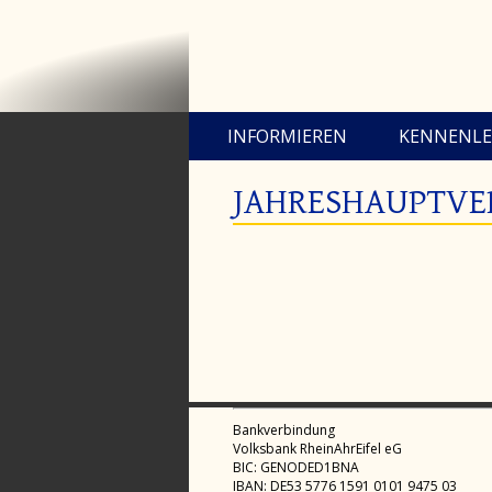
INFORMIEREN
KENNENL
JAHRESHAUPTV
Bankverbindung
Volksbank RheinAhrEifel eG
BIC: GENODED1BNA
IBAN: DE53 5776 1591 0101 9475 03