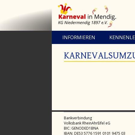
INFORMIEREN
KENNENL
KARNEVALSUMZU
Bankverbindung
Volksbank RheinAhrEifel eG
BIC: GENODED1BNA
IBAN: DE53 5776 1591 0101 9475 03